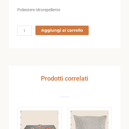
Poliestere Idrorepellente
3002
Aggiungi al carrello
quantità
Prodotti correlati
Fascia
Questo
di
prodotto
prezzo:
ha
da
€69,90