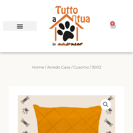
Vai
al
contenuto
0
Carrello
Home
/
Arredo Casa
/
Cuscino
/ 3002