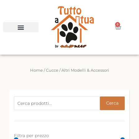
Vai
al
contenuto
0
Carrello
Home
/
Cucce
/ Altri Modelli & Accessori
Cerca:
Cerca
Filtra per prezzo
Prezzo
Prezzo