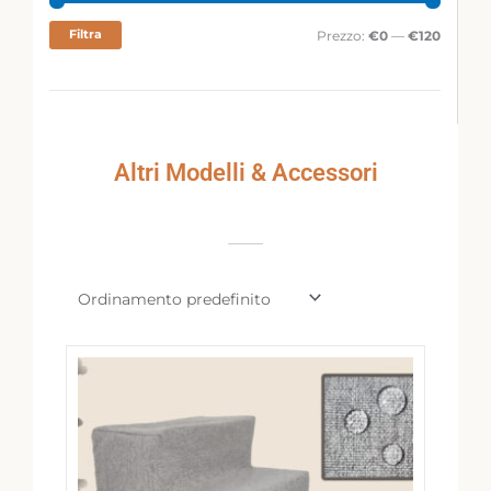
Min
Max
Filtra
Prezzo:
€0
—
€120
Altri Modelli & Accessori