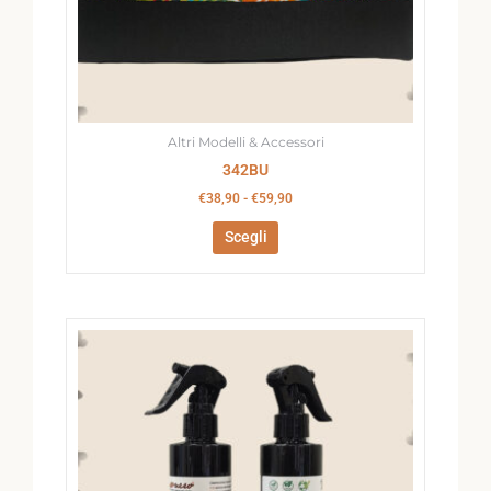
scelte
nella
pagina
del
prodotto
Altri Modelli & Accessori
342BU
€
38,90
-
€
59,90
Scegli