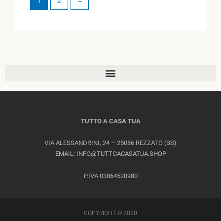
1
2
→
TUTTO A CASA TUA
VIA ALESSANDRINI, 24 – 25086 REZZATO (BS)
EMAIL: INFO@TUTTOACASATUA.SHOP
P.IVA 03864520980
COPYRIGHT © 2020