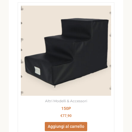
Altri Modelli & Accessori
150P
€
77,90
Aggiungi al carrello