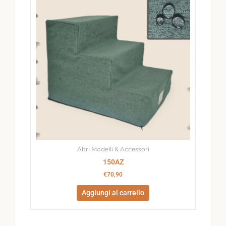
Altri Modelli & Accessori
150AZ
€
70,90
Aggiungi al carrello