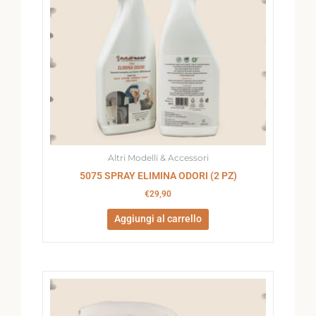
Altri Modelli & Accessori
5075 SPRAY ELIMINA ODORI (2 PZ)
€
29,90
Aggiungi al carrello
Fascia
Questo
di
prodotto
prezzo:
ha
da