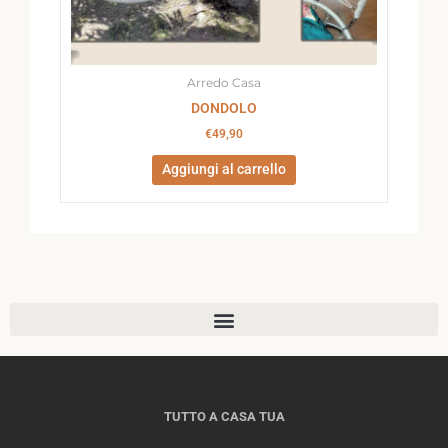
Arredo Casa
DONDOLO
€
49,90
Aggiungi al carrello
TUTTO A CASA TUA