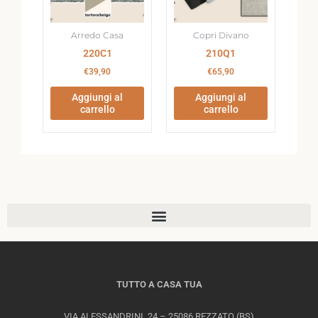
Arredo Casa
Copri Divano
220C1
210Q1
€
39,90
€
65,90
Aggiungi al
Aggiungi al
carrello
carrello
TUTTO A CASA TUA
VIA ALESSANDRINI, 24 – 25086 REZZATO (BS)