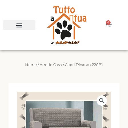
Vai
al
contenuto
0
Carrello
Home
/
Arredo Casa
/
Copri Divano
/ 220B1