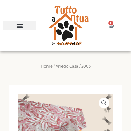
Vai
al
contenuto
0
Carrello
Home
/
Arredo Casa
/ 2003