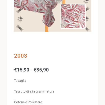
2003
Fascia
€
15,90
-
€
35,90
di
prezzo:
Tovaglia
da
€15,90
Tessuto di alta grammatura
a
€35,90
Cotone e Poliestere