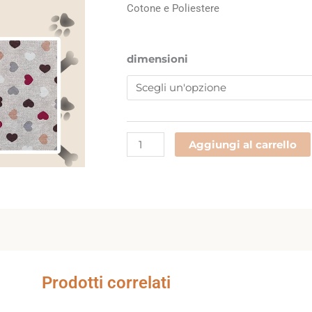
€8,90
Cotone e Poliestere
a
€16,90
2031
dimensioni
quantità
Aggiungi al carrello
Prodotti correlati