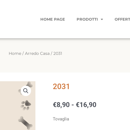
HOME PAGE
PRODOTTI
OFFERT
Home
/
Arredo Casa
/ 2031
2031
Fascia
€
8,90
-
€
16,90
di
prezzo:
Tovaglia
da