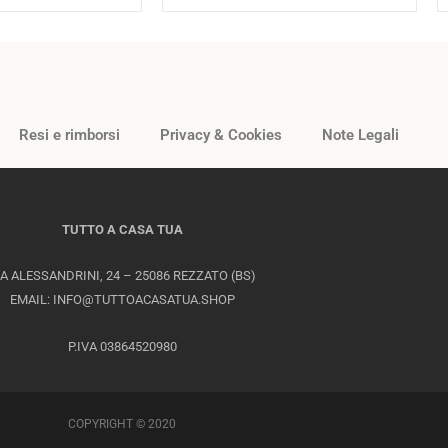
Resi e rimborsi
Privacy & Cookies
Note Legali
TUTTO A CASA TUA
IA ALESSANDRINI, 24 – 25086 REZZATO (BS)
EMAIL: INFO@TUTTOACASATUA.SHOP
P.IVA 03864520980
COPYRIGHT © 2020