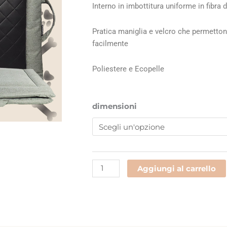
€34,50
Interno in imbottitura uniforme in fibra 
a
€43,90
Pratica maniglia e velcro che permettono
facilmente
Poliestere e Ecopelle
901C
dimensioni
quantità
Aggiungi al carrello