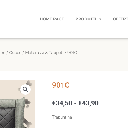
HOME PAGE
PRODOTTI
OFFERT
me
/
Cucce
/
Materassi & Tappeti
/ 901C
901C
Fascia
€
34,50
-
€
43,90
di
prezzo:
Trapuntina
da