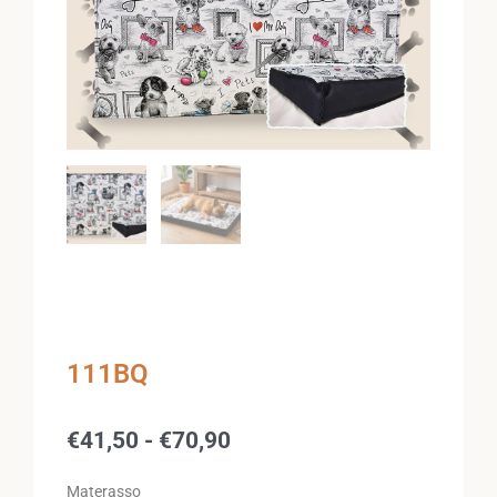
111BQ
Fascia
€
41,50
-
€
70,90
di
prezzo:
Materasso