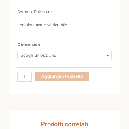
da
€41,50
Cotone e Poliestere
a
€70,90
Completamente Sfoderabile
111BQ
Dimensioni
quantità
Aggiungi al carrello
Prodotti correlati