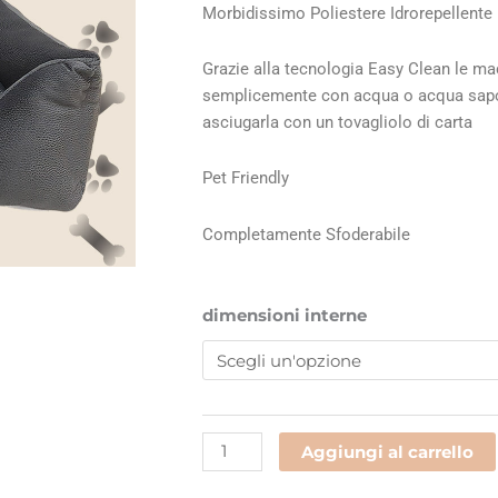
€82,90
Morbidissimo Poliestere Idrorepellente
a
€207,50
Grazie alla tecnologia Easy Clean le 
semplicemente con acqua o acqua sapon
asciugarla con un tovagliolo di carta
Pet Friendly
Completamente Sfoderabile
209S
dimensioni interne
quantità
Aggiungi al carrello