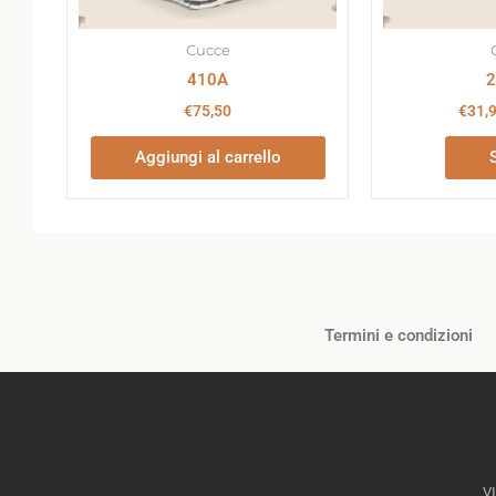
Cucce
410A
€
75,50
€
31,
Aggiungi al carrello
Termini e condizioni
V