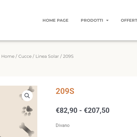
HOME PAGE
PRODOTTI
OFFERT
Home
/
Cucce
/
Linea Solar
/ 209S
209S
Fascia
€
82,90
-
€
207,50
di
prezzo:
Divano
da