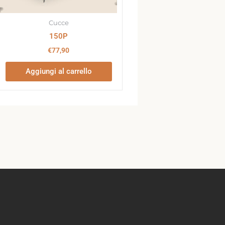
Cucce
150P
€
77,90
Aggiungi al carrello