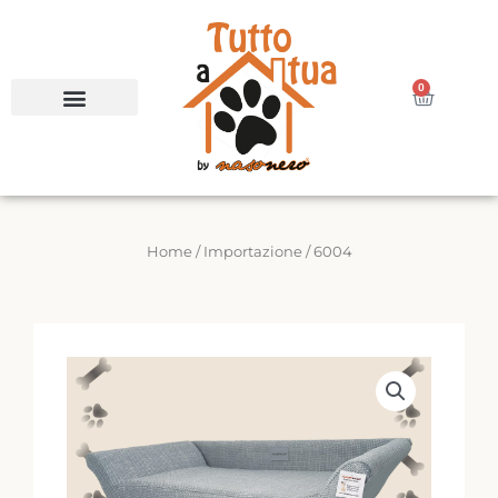
Vai
al
contenuto
0
Carrello
Home
/
Importazione
/ 6004