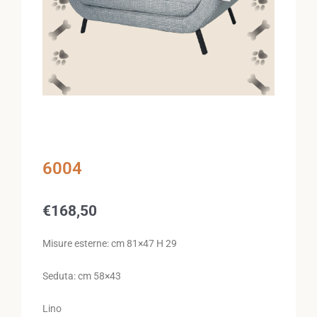
6004
€
168,50
Misure esterne: cm 81×47 H 29
Seduta: cm 58×43
Lino