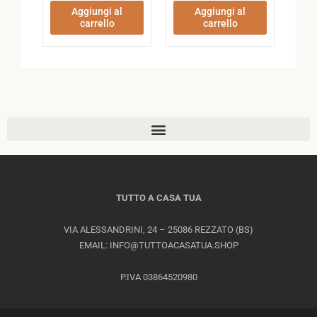
Aggiungi al
Aggiungi al
carrello
carrello
TUTTO A CASA TUA
VIA ALESSANDRINI, 24 – 25086 REZZATO (BS)
EMAIL: INFO@TUTTOACASATUA.SHOP
P.IVA 03864520980