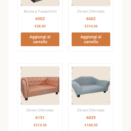
Borse e Trasportini
Divani D'Arredo
650Z
6062
€
38,90
€
314,90
Aggiungi al
Aggiungi al
carrello
carrello
Divani D'Arredo
Divani D'Arredo
6151
6029
€
314,50
€
168,50