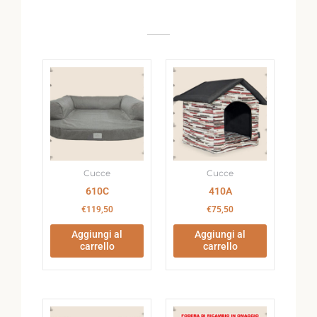
Cucce
Cucce
610C
410A
€
119,50
€
75,50
Aggiungi al
Aggiungi al
carrello
carrello
Fascia
Fascia
Questo
Questo
di
di