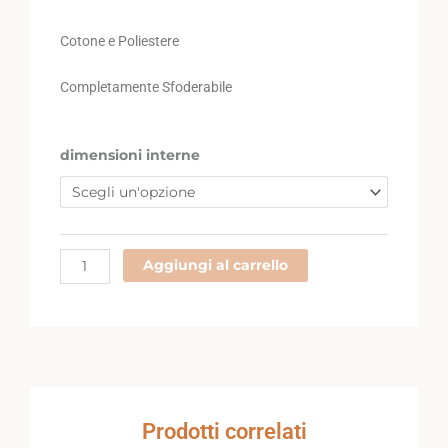
da
€65,90
Cotone e Poliestere
a
€160,90
Completamente Sfoderabile
209FU
dimensioni interne
quantità
Aggiungi al carrello
Prodotti correlati