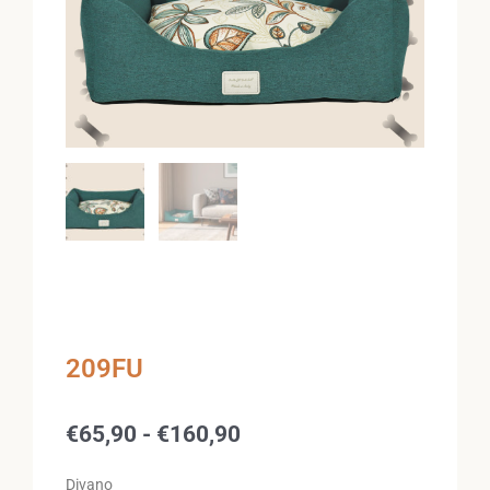
209FU
Fascia
€
65,90
-
€
160,90
di
prezzo:
Divano