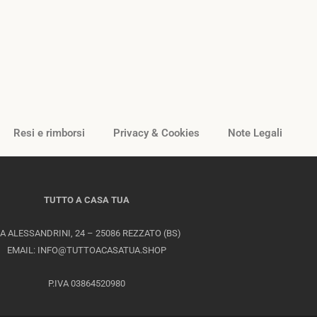
Resi e rimborsi
Privacy & Cookies
Note Legali
TUTTO A CASA TUA
IA ALESSANDRINI, 24 – 25086 REZZATO (BS)
EMAIL: INFO@TUTTOACASATUA.SHOP
P.IVA 03864520980