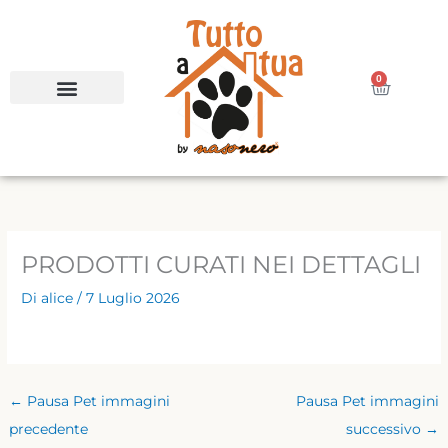
Vai
al
contenuto
0
Carrello
PRODOTTI CURATI NEI DETTAGLI
Di
alice
/
7 Luglio 2026
←
Pausa Pet immagini
Pausa Pet immagini
precedente
successivo
→