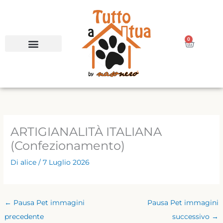
Vai
al
contenuto
0
Carrello
ARTIGIANALITÀ ITALIANA
(Confezionamento)
Di
alice
/
7 Luglio 2026
←
Pausa Pet immagini
Pausa Pet immagini
precedente
successivo
→