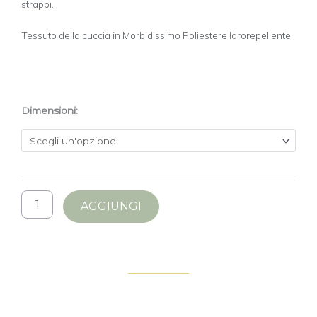
1
strappi.
3
9
Tessuto della cuccia in Morbidissimo Poliestere Idrorepellente
,
9
0
L
Dimensioni:
A
C
U
C
C
I
AGGIUNGI
A
D
I
T
I
T
O