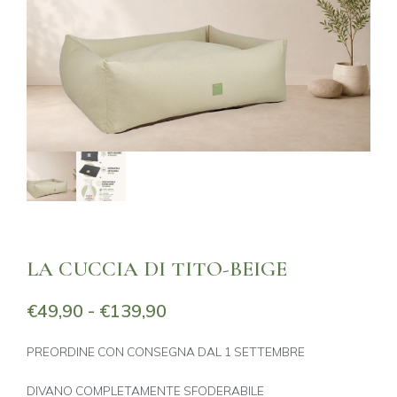
LA CUCCIA DI TITO-BEIGE
F
€
49,90
-
€
139,90
a
s
PREORDINE CON CONSEGNA DAL 1 SETTEMBRE
c
i
DIVANO COMPLETAMENTE SFODERABILE