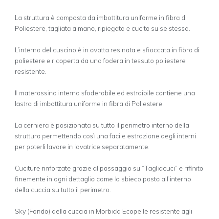
a
d
La struttura è composta da imbottitura uniforme in fibra di
i
Poliestere, tagliata a mano, ripiegata e cucita su se stessa.
p
r
L’interno del cuscino è in ovatta resinata e sfioccata in fibra di
e
poliestere e ricoperta da una fodera in tessuto poliestere
z
resistente.
z
o
Il materassino interno sfoderabile ed estraibile contiene una
:
lastra di imbottitura uniforme in fibra di Poliestere.
d
a
La cerniera è posizionata su tutto il perimetro interno della
€
struttura permettendo così una facile estrazione degli interni
4
per poterli lavare in lavatrice separatamente.
9
,
Cuciture rinforzate grazie al passaggio su “Tagliacuci” e rifinito
9
finemente in ogni dettaglio come lo sbieco posto all’interno
0
della cuccia su tutto il perimetro.
a
€
Sky (Fondo) della cuccia in Morbida Ecopelle resistente agli